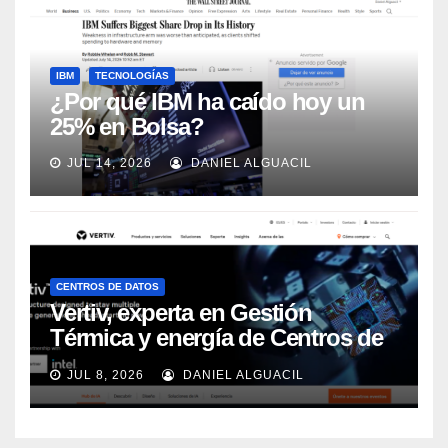
IBM
TECNOLOGÍAS
¿Por qué IBM ha caído hoy un
25% en Bolsa?
JUL 14, 2026
DANIEL ALGUACIL
CENTROS DE DATOS
Vertiv, experta en Gestión
Térmica y energía de Centros de
Datos, sigue su crecimiento
JUL 8, 2026
DANIEL ALGUACIL
imparable