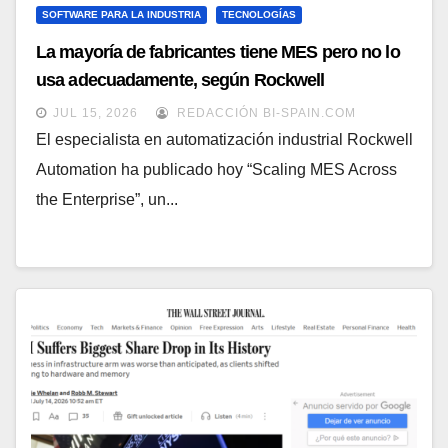
SOFTWARE PARA LA INDUSTRIA
TECNOLOGÍAS
La mayoría de fabricantes tiene MES pero no lo
usa adecuadamente, según Rockwell
Automation
JUL 15, 2026
REDACCIÓN BI-SPAIN.COM
El especialista en automatización industrial Rockwell
Automation ha publicado hoy “Scaling MES Across
the Enterprise”, un...