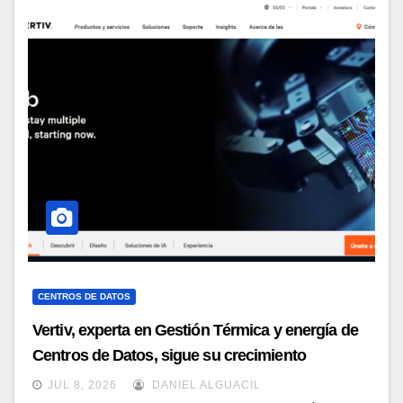
CENTROS DE DATOS
Vertiv, experta en Gestión Térmica y energía de
Centros de Datos, sigue su crecimiento
imparable
JUL 8, 2026
DANIEL ALGUACIL