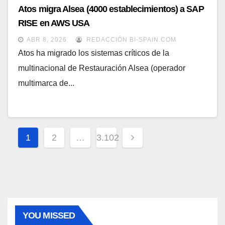
Atos migra Alsea (4000 establecimientos) a SAP
RISE en AWS USA
ABR 8, 2026
REDACCIÓN BI-SPAIN.COM
Atos ha migrado los sistemas críticos de la
multinacional de Restauración Alsea (operador
multimarca de...
Paginación
1
2
…
3.102
de
entradas
YOU MISSED