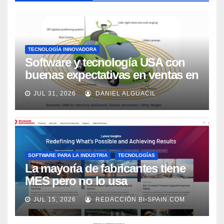
TECNOLOGÍA INNOVADORA
Software y tecnología USA con
buenas expectativas en ventas en
los próximos 2 años, según
JUL 31, 2026
DANIEL ALGUACIL
Market Watch
SOFTWARE PARA LA INDUSTRIA
TECNOLOGÍAS
La mayoría de fabricantes tiene
MES pero no lo usa
adecuadamente, según Rockwell
JUL 15, 2026
REDACCIÓN BI-SPAIN.COM
Automation