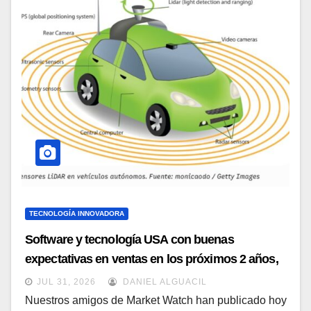
TECNOLOGÍA INNOVADORA
Software y tecnología USA con buenas
expectativas en ventas en los próximos 2 años,
según Market Watch
JUL 31, 2026
DANIEL ALGUACIL
Nuestros amigos de Market Watch han publicado hoy