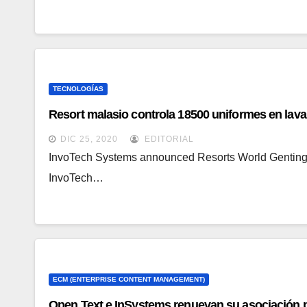
TECNOLOGÍAS
Resort malasio controla 18500 uniformes en lav
DIC 25, 2020
EDITORIAL
InvoTech Systems announced Resorts World Genting 
InvoTech…
ECM (ENTERPRISE CONTENT MANAGEMENT)
Open Text e InSystems renuevan su asociación p