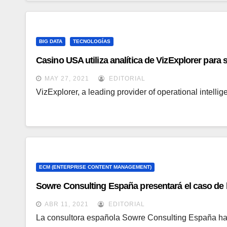
BIG DATA
TECNOLOGÍAS
Casino USA utiliza analítica de VizExplorer para
MAY 27, 2021
EDITORIAL
VizExplorer, a leading provider of operational intell
ECM (ENTERPRISE CONTENT MANAGEMENT)
Sowre Consulting España presentará el caso de 
ABR 11, 2021
EDITORIAL
La consultora española Sowre Consulting España ha 