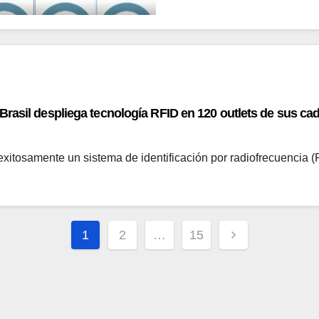
rasil despliega tecnología RFID en 120 outlets de sus ca
exitosamente un sistema de identificación por radiofrecuencia
Paginación
1
2
…
15
de
entradas