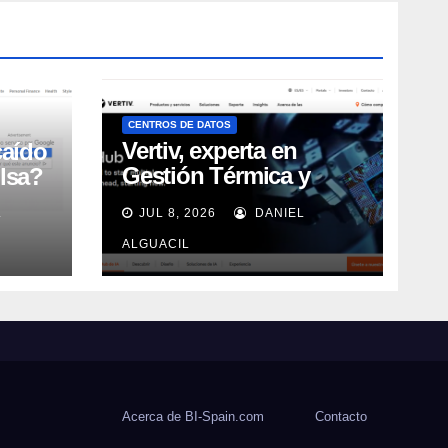
CENTROS DE DATOS
Vertiv, experta en
caído
Gestión Térmica y
lsa?
energía de Centros de
L
JUL 8, 2026
DANIEL
Datos, sigue su
crecimiento imparable
ALGUACIL
Acerca de BI-Spain.com
Contacto