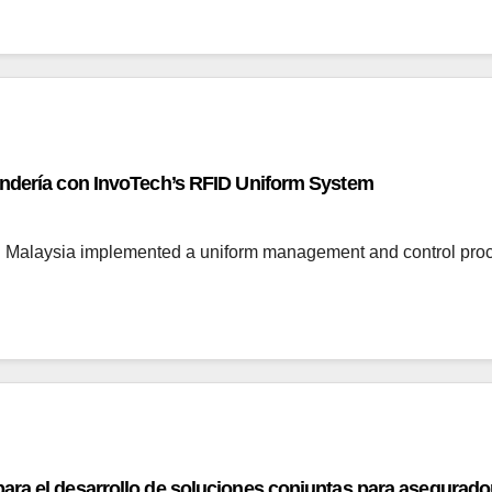
andería con InvoTech’s RFID Uniform System
Malaysia implemented a uniform management and control proc
ara el desarrollo de soluciones conjuntas para asegurado