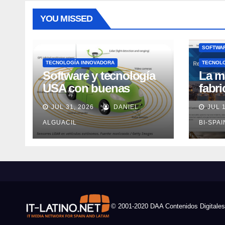
YOU MISSED
SOFTWAR
TECNOLOGÍA INNOVADORA
TECNOL
Software y tecnología
La m
USA con buenas
fabr
expectativas en ventas
pero
JUL 31, 2026
DANIEL
JUL 
en los próximos 2
adec
años, según Market
ALGUACIL
Rock
BI-SPA
Watch
© 2001-2020 DAA Contenidos Digitales