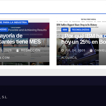
E PARA LA INDUSTRIA
OGÍAS
IBM
TECNOLOGÍAS
ayoría de
¿Por qué IBM ha 
icantes tiene MES
hoy un 25% en Bo
 no lo usa
15, 2026
REDACCIÓN
JUL 14, 2026
DANIE
uadamente, según
well Automation
IN.COM
ALGUACIL
, S.L.