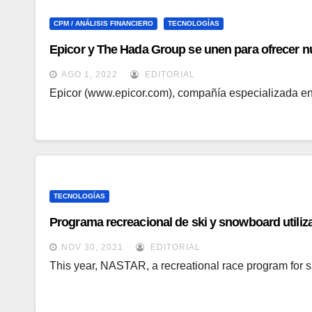
CPM / ANÁLISIS FINANCIERO
TECNOLOGÍAS
Epicor y The Hada Group se unen para ofrecer nue
AGO 1, 2022
EDITORIAL
Epicor (www.epicor.com), compañía especializada en s
TECNOLOGÍAS
Programa recreacional de ski y snowboard utiliza 
NOV 30, 2021
EDITORIAL
This year, NASTAR, a recreational race program for s