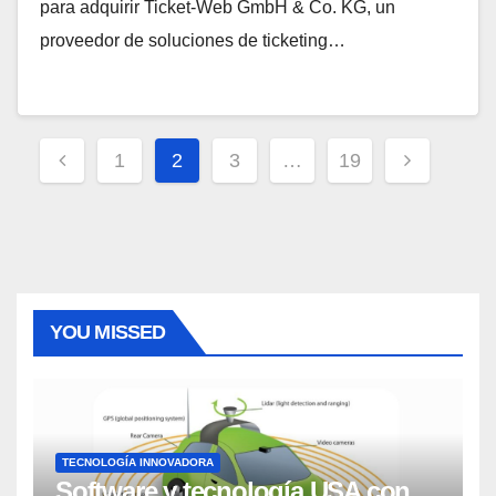
para adquirir Ticket-Web GmbH & Co. KG, un
proveedor de soluciones de ticketing…
Paginación
1
2
3
…
19
de
entradas
YOU MISSED
TECNOLOGÍA INNOVADORA
Software y tecnología USA con