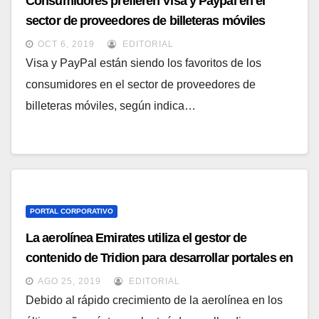
Consumidores prefieren Visa y Paypal en el
sector de proveedores de billeteras móviles
según encuesta de Javelin Strategy & Research
OCT 6, 2019
EDITORIAL
Visa y PayPal están siendo los favoritos de los
consumidores en el sector de proveedores de
billeteras móviles, según indica…
PORTAL CORPORATIVO
La aerolínea Emirates utiliza el gestor de
contenido de Tridion para desarrollar portales en
diferentes idiomas
AGO 25, 2019
EDITORIAL
Debido al rápido crecimiento de la aerolínea en los