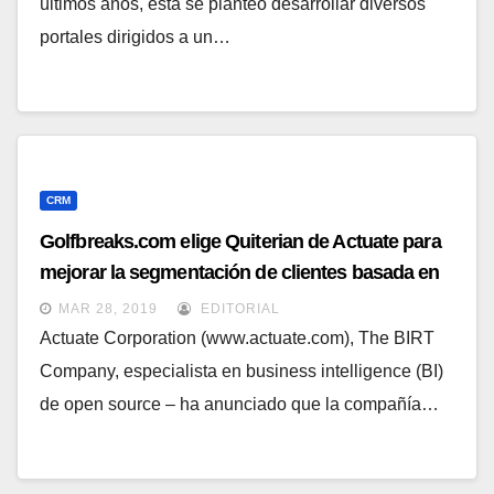
últimos años, ésta se planteó desarrollar diversos
portales dirigidos a un…
CRM
Golfbreaks.com elige Quiterian de Actuate para
mejorar la segmentación de clientes basada en
patrones de comportamiento
MAR 28, 2019
EDITORIAL
Actuate Corporation (www.actuate.com), The BIRT
Company, especialista en business intelligence (BI)
de open source – ha anunciado que la compañía…