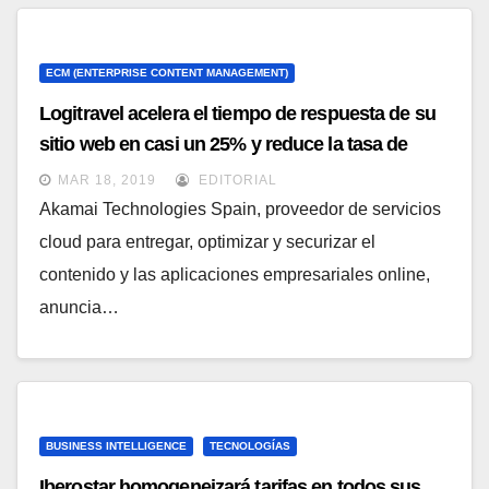
ECM (ENTERPRISE CONTENT MANAGEMENT)
Logitravel acelera el tiempo de respuesta de su
sitio web en casi un 25% y reduce la tasa de
abandono con Akamai
MAR 18, 2019
EDITORIAL
Akamai Technologies Spain, proveedor de servicios
cloud para entregar, optimizar y securizar el
contenido y las aplicaciones empresariales online,
anuncia…
BUSINESS INTELLIGENCE
TECNOLOGÍAS
Iberostar homogeneizará tarifas en todos sus