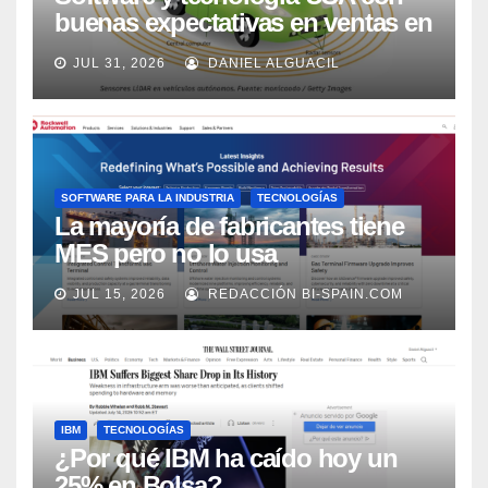
buenas expectativas en ventas en
los próximos 2 años, según
JUL 31, 2026
DANIEL ALGUACIL
Market Watch
SOFTWARE PARA LA INDUSTRIA
TECNOLOGÍAS
La mayoría de fabricantes tiene
MES pero no lo usa
adecuadamente, según Rockwell
JUL 15, 2026
REDACCIÓN BI-SPAIN.COM
Automation
IBM
TECNOLOGÍAS
¿Por qué IBM ha caído hoy un
25% en Bolsa?