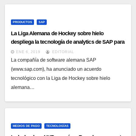
PRODUCTOS
SAP
La Liga Alemana de Hockey sobre hielo
despliega la tecnología de analytics de SAP para
mejorar el análisis de sus partidos y la
ENE 6, 2019
EDITORIAL
experiencia de los fans
La compañía de software alemana SAP
(www.sap.com), ha anunciado un acuerdo
tecnológico con la Liga de Hockey sobre hielo
alemana…
MEDIOS DE PAGO
TECNOLOGÍAS