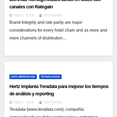
canales con Rategain
FEB 6, 2019
EDITORIAL
Brand Integrity and rate parity are major
considerations for every hotel chain and as more and
more channels of distribution…
DATA WAREHOUSE
TECNOLOGÍAS
Hertz implanta Teradata para mejorar los tiempos
de análisis y reporting
FEB 3, 2019
EDITORIAL
Teradata (www.teradata.com), compañía