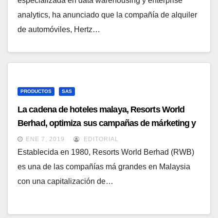
especializada en data warehousing y enterprise
analytics, ha anunciado que la compañía de alquiler
de automóviles, Hertz…
PRODUCTOS
SAS
La cadena de hoteles malaya, Resorts World
Berhad, optimiza sus campañas de márketing y
recursos con el BI de SAS
ENE 7, 2019
EDITORIAL
Establecida en 1980, Resorts World Berhad (RWB)
es una de las compañías má grandes en Malaysia
con una capitalización de…