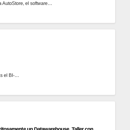
a AutoStore, el software…
as el BI-…
xitosamente un Datawarehouse. Taller con