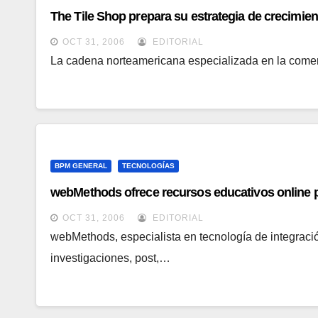
The Tile Shop prepara su estrategia de crecimien
OCT 31, 2006
EDITORIAL
La cadena norteamericana especializada en la comer
BPM GENERAL
TECNOLOGÍAS
webMethods ofrece recursos educativos online pa
OCT 31, 2006
EDITORIAL
webMethods, especialista en tecnología de integrac
investigaciones, post,…