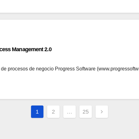
rocess Management 2.0
n de procesos de negocio Progress Software (www.progressoft
Paginación
1
2
…
25
de
entradas