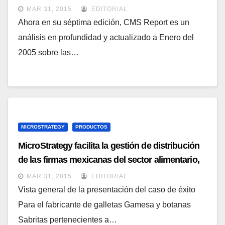
MAR 31, 2015
EDITORIAL
Ahora en su séptima edición, CMS Report es un
análisis en profundidad y actualizado a Enero del
2005 sobre las…
MICROSTRATEGY
PRODUCTOS
MicroStrategy facilita la gestión de distribución
de las firmas mexicanas del sector alimentario,
Gamesa y Sabritas
MAR 31, 2015
EDITORIAL
Vista general de la presentación del caso de éxito
Para el fabricante de galletas Gamesa y botanas
Sabritas pertenecientes a…