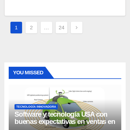
Paginación
1
2
…
24
de
entradas
YOU MISSED
TECNOLOGÍA INNOVADORA
Software y tecnología USA con
buenas expectativas en ventas en
los próximos 2 años, según