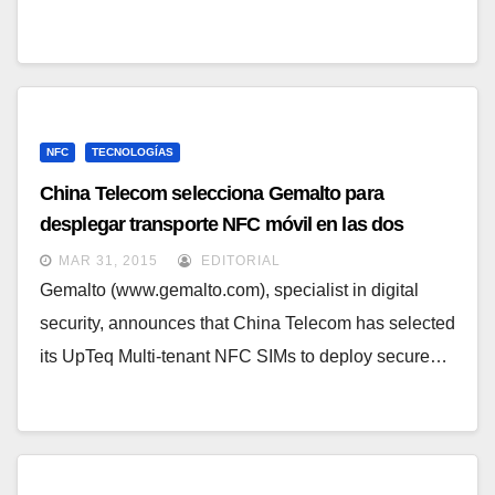
NFC
TECNOLOGÍAS
China Telecom selecciona Gemalto para
desplegar transporte NFC móvil en las dos
ciudades más grandes de China
MAR 31, 2015
EDITORIAL
Gemalto (www.gemalto.com), specialist in digital
security, announces that China Telecom has selected
its UpTeq Multi-tenant NFC SIMs to deploy secure…