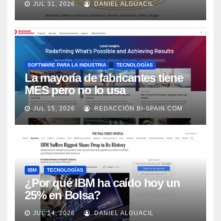
JUL 31, 2026
DANIEL ALGUACIL
Market Watch
SOFTWARE PARA LA INDUSTRIA
TECNOLOGÍAS
La mayoría de fabricantes tiene
MES pero no lo usa
adecuadamente, según Rockwell
JUL 15, 2026
REDACCIÓN BI-SPAIN.COM
Automation
IBM
TECNOLOGÍAS
¿Por qué IBM ha caído hoy un
25% en Bolsa?
JUL 14, 2026
DANIEL ALGUACIL