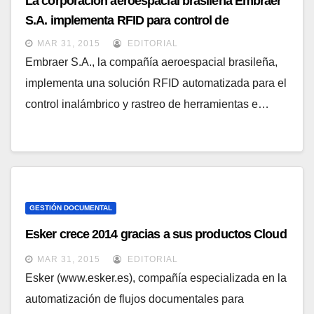
La corporación aeroespacial brasileña Embraer
S.A. implementa RFID para control de
herramientas
MAR 31, 2015
EDITORIAL
Embraer S.A., la compañía aeroespacial brasileña,
implementa una solución RFID automatizada para el
control inalámbrico y rastreo de herramientas e…
GESTIÓN DOCUMENTAL
Esker crece 2014 gracias a sus productos Cloud
MAR 31, 2015
EDITORIAL
Esker (www.esker.es), compañía especializada en la
automatización de flujos documentales para