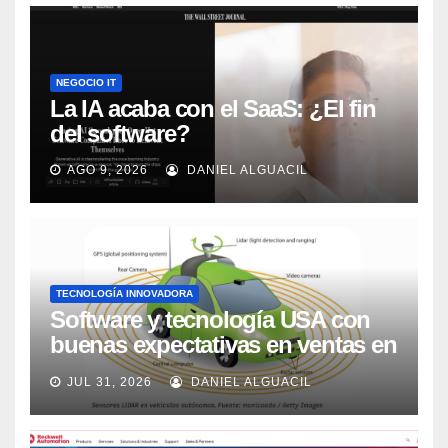
NEGOCIO IT
La IA acaba con el SaaS: ¿El fin
del software?
AGO 9, 2026
DANIEL ALGUACIL
TECNOLOGÍA INNOVADORA
Software y tecnología USA con
buenas expectativas en ventas en
los próximos 2 años, según
JUL 31, 2026
DANIEL ALGUACIL
Market Watch