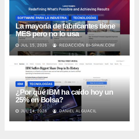
SOFTWARE PARA LA INDUSTRIA
TECNOLOGÍAS
La mayoría de fabricantes tiene
MES pero no lo usa
adecuadamente, según Rockwell
JUL 15, 2026
REDACCIÓN BI-SPAIN.COM
Automation
IBM
TECNOLOGÍAS
¿Por qué IBM ha caído hoy un
25% en Bolsa?
JUL 14, 2026
DANIEL ALGUACIL