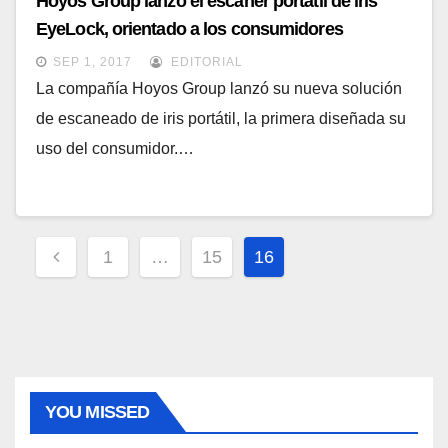
Hoyos Group lanzó el escáner portátil de iris
EyeLock, orientado a los consumidores
SEP 1, 2017
EDITORIAL
La compañía Hoyos Group lanzó su nueva solución
de escaneado de iris portátil, la primera diseñada su
uso del consumidor.…
Paginación
1
…
15
16
de
entradas
YOU MISSED