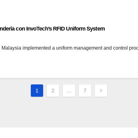
andería con InvoTech’s RFID Uniform System
Malaysia implemented a uniform management and control proc
Paginación
1
2
…
7
de
entradas