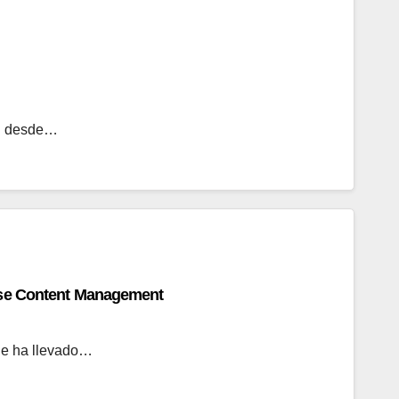
ID desde…
rise Content Management
que ha llevado…