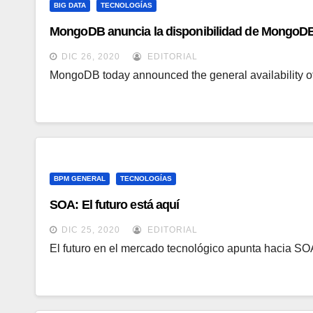
BIG DATA
TECNOLOGÍAS
MongoDB anuncia la disponibilidad de MongoD
DIC 26, 2020
EDITORIAL
MongoDB today announced the general availabilit
BPM GENERAL
TECNOLOGÍAS
SOA: El futuro está aquí
DIC 25, 2020
EDITORIAL
El futuro en el mercado tecnológico apunta hacia SO