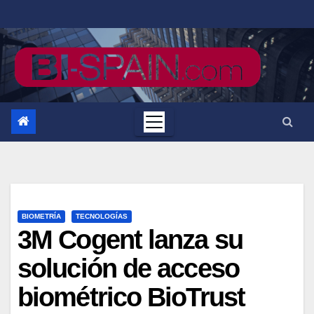
Saltar
al
contenido
BIOMETRÍA
TECNOLOGÍAS
3M Cogent lanza su
solución de acceso
biométrico BioTrust