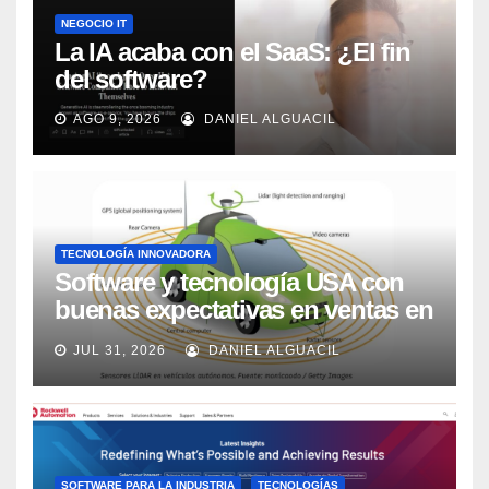
NEGOCIO IT
La IA acaba con el SaaS: ¿El fin
del software?
AGO 9, 2026
DANIEL ALGUACIL
TECNOLOGÍA INNOVADORA
Software y tecnología USA con
buenas expectativas en ventas en
los próximos 2 años, según
JUL 31, 2026
DANIEL ALGUACIL
Market Watch
SOFTWARE PARA LA INDUSTRIA
TECNOLOGÍAS