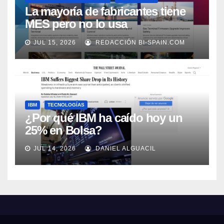
La mayoría de fabricantes tiene
MES pero no lo usa
adecuadamente, según Rockwell
JUL 15, 2026
REDACCIÓN BI-SPAIN.COM
Automation
IBM
TECNOLOGÍAS
¿Por qué IBM ha caído hoy un
25% en Bolsa?
JUL 14, 2026
DANIEL ALGUACIL