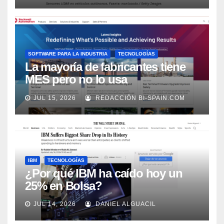
SOFTWARE PARA LA INDUSTRIA
TECNOLOGÍAS
La mayoría de fabricantes tiene
MES pero no lo usa
adecuadamente, según Rockwell
JUL 15, 2026
REDACCIÓN BI-SPAIN.COM
Automation
IBM
TECNOLOGÍAS
¿Por qué IBM ha caído hoy un
25% en Bolsa?
JUL 14, 2026
DANIEL ALGUACIL