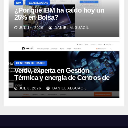
IBM
TECNOLOGÍAS
¿Por qué IBM ha caído hoy un
25% en Bolsa?
JUL 14, 2026
DANIEL ALGUACIL
CENTROS DE DATOS
Vertiv, experta en Gestión
Térmica y energía de Centros de
Datos, sigue su crecimiento
JUL 8, 2026
DANIEL ALGUACIL
imparable