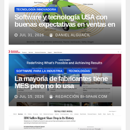
TECNOLOGÍA INNOVADORA
Software y tecnología USA con
buenas expectativas en ventas en
los próximos 2 años, según
JUL 31, 2026
DANIEL ALGUACIL
Market Watch
SOFTWARE PARA LA INDUSTRIA
TECNOLOGÍAS
La mayoría de fabricantes tiene
MES pero no lo usa
adecuadamente, según Rockwell
JUL 15, 2026
REDACCIÓN BI-SPAIN.COM
Automation