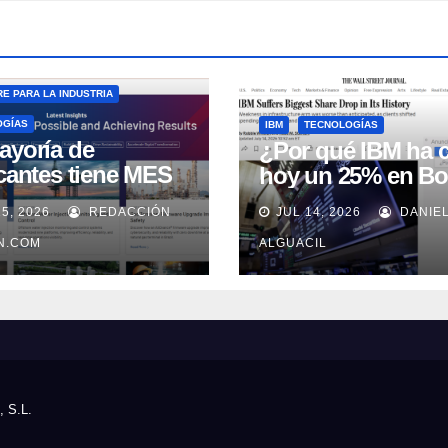
E PARA LA INDUSTRIA
OGÍAS
IBM
TECNOLOGÍAS
ayoría de
¿Por qué IBM ha 
icantes tiene MES
hoy un 25% en Bo
 no lo usa
15, 2026
REDACCIÓN
JUL 14, 2026
DANIE
uadamente, según
well Automation
IN.COM
ALGUACIL
, S.L.