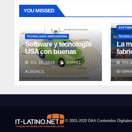
YOU MISSED
SOFTWAR
TECNOLOGÍA INNOVADORA
TECNOL
Software y tecnología
La m
USA con buenas
fabr
expectativas en ventas
pero
JUL 31, 2026
DANIEL
JUL 
en los próximos 2
adec
años, según Market
ALGUACIL
Rock
BI-SPA
Watch
© 2001-2020 DAA Contenidos Digitales