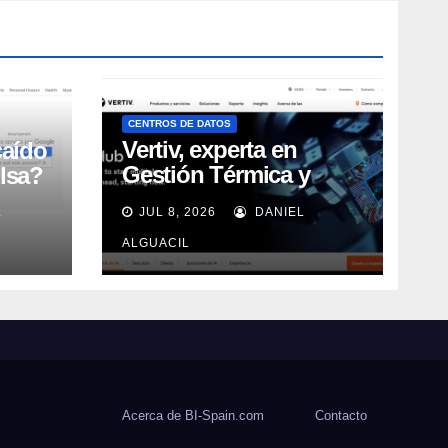
CENTROS DE DATOS
Vertiv, experta en
caído
Gestión Térmica y
lsa?
energía de Centros de
L
JUL 8, 2026
DANIEL
Datos, sigue su
crecimiento imparable
ALGUACIL
Acerca de BI-Spain.com
Contacto