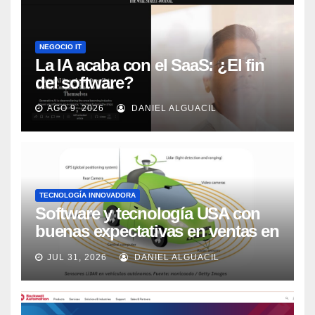
NEGOCIO IT
La IA acaba con el SaaS: ¿El fin
del software?
AGO 9, 2026
DANIEL ALGUACIL
TECNOLOGÍA INNOVADORA
Software y tecnología USA con
buenas expectativas en ventas en
los próximos 2 años, según
JUL 31, 2026
DANIEL ALGUACIL
Market Watch