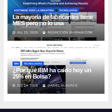
SOFTWARE PARA LA INDUSTRIA
TECNOLOGÍAS
La mayoría de fabricantes tiene
MES pero no lo usa
adecuadamente, según Rockwell
JUL 15, 2026
REDACCIÓN BI-SPAIN.COM
Automation
IBM
TECNOLOGÍAS
¿Por qué IBM ha caído hoy un
25% en Bolsa?
JUL 14, 2026
DANIEL ALGUACIL