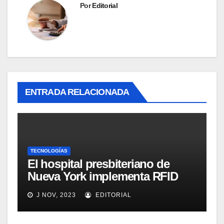
Por
Editorial
ENTRADA RELACIONADA
TECNOLOGÍAS
El hospital presbiteriano de
Nueva York implementa RFID
para mejorar el proceso de
J NOV, 2023
EDITORIAL
inventario de equipamiento
médico