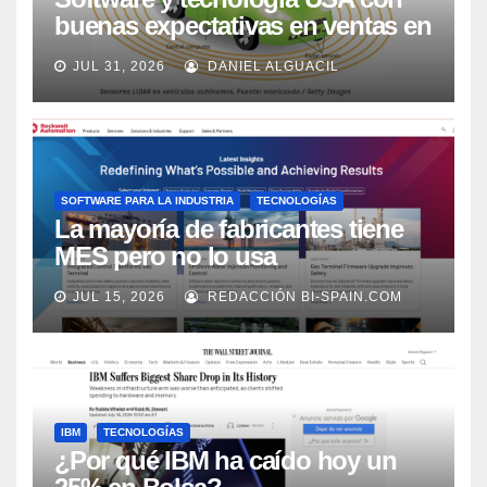
buenas expectativas en ventas en
los próximos 2 años, según
JUL 31, 2026
DANIEL ALGUACIL
Market Watch
SOFTWARE PARA LA INDUSTRIA
TECNOLOGÍAS
La mayoría de fabricantes tiene
MES pero no lo usa
adecuadamente, según Rockwell
JUL 15, 2026
REDACCIÓN BI-SPAIN.COM
Automation
IBM
TECNOLOGÍAS
¿Por qué IBM ha caído hoy un