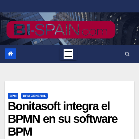
Saltar
al
contenido
BPM
BPM GENERAL
Bonitasoft integra el
BPMN en su software
BPM