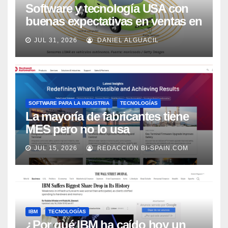
Software y tecnología USA con
buenas expectativas en ventas en
los próximos 2 años, según
JUL 31, 2026
DANIEL ALGUACIL
Market Watch
SOFTWARE PARA LA INDUSTRIA
TECNOLOGÍAS
La mayoría de fabricantes tiene
MES pero no lo usa
adecuadamente, según Rockwell
JUL 15, 2026
REDACCIÓN BI-SPAIN.COM
Automation
IBM
TECNOLOGÍAS
¿Por qué IBM ha caído hoy un