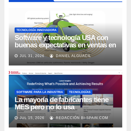
TECNOLOGÍA INNOVADORA
Software y tecnología USA con
buenas expectativas en ventas en
los próximos 2 años, según
JUL 31, 2026
DANIEL ALGUACIL
Market Watch
SOFTWARE PARA LA INDUSTRIA
TECNOLOGÍAS
La mayoría de fabricantes tiene
MES pero no lo usa
adecuadamente, según Rockwell
JUL 15, 2026
REDACCIÓN BI-SPAIN.COM
Automation