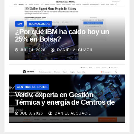
IBM
TECNOLOGÍAS
¿Por qué IBM ha caído hoy un
25% en Bolsa?
JUL 14, 2026
DANIEL ALGUACIL
CENTROS DE DATOS
Vertiv, experta en Gestión
Térmica y energía de Centros de
Datos, sigue su crecimiento
JUL 8, 2026
DANIEL ALGUACIL
imparable