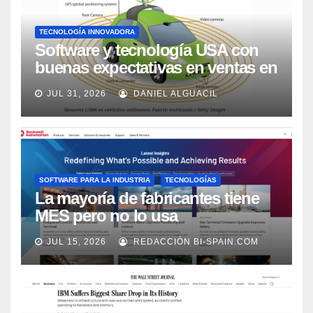
TECNOLOGÍA INNOVADORA
Software y tecnología USA con
buenas expectativas en ventas en
los próximos 2 años, según
JUL 31, 2026
DANIEL ALGUACIL
Market Watch
SOFTWARE PARA LA INDUSTRIA
TECNOLOGÍAS
La mayoría de fabricantes tiene
MES pero no lo usa
adecuadamente, según Rockwell
JUL 15, 2026
REDACCIÓN BI-SPAIN.COM
Automation