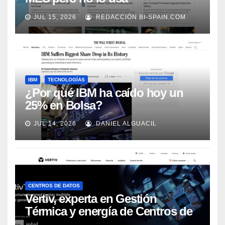
adecuadamente, según Rockwell
JUL 15, 2026
REDACCIÓN BI-SPAIN.COM
Automation
IBM
TECNOLOGÍAS
¿Por qué IBM ha caído hoy un
25% en Bolsa?
JUL 14, 2026
DANIEL ALGUACIL
CENTROS DE DATOS
Vertiv, experta en Gestión
Térmica y energía de Centros de
Datos, sigue su crecimiento