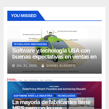
YOU MISSED
TECNOLOGÍA INNOVADORA
Software y tecnología USA con
buenas expectativas en ventas en
los próximos 2 años, según
JUL 31, 2026
DANIEL ALGUACIL
Market Watch
SOFTWARE PARA LA INDUSTRIA
TECNOLOGÍAS
La mayoría de fabricantes tiene
MES pero no lo usa