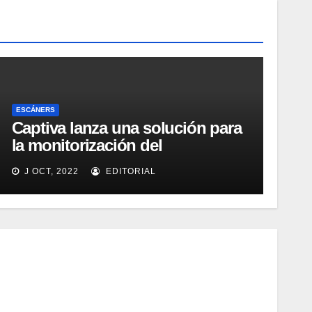
ESCÁNERS
Captiva lanza una solución para
la monitorización del
rendimiento de sistemas de
J OCT, 2022
EDITORIAL
captura y ECM