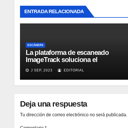
ENTRADA RELACIONADA
ESCÁNERS
La plataforma de escaneado
ImageTrack soluciona el
problema de costes y cuello de
J SEP, 2023
EDITORIAL
botella de los laboratorios
LabOne
Deja una respuesta
Tu dirección de correo electrónico no será publicada.
Comentario
*