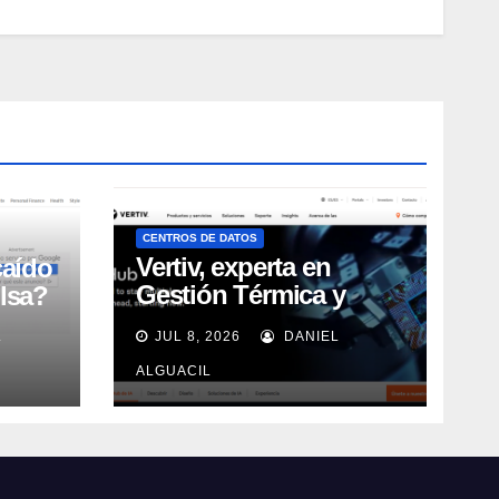
CENTROS DE DATOS
Vertiv, experta en
caído
Gestión Térmica y
lsa?
energía de Centros de
L
JUL 8, 2026
DANIEL
Datos, sigue su
crecimiento imparable
ALGUACIL