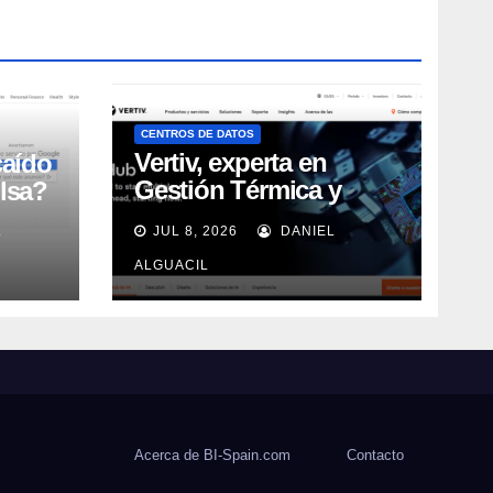
CENTROS DE DATOS
Vertiv, experta en
caído
Gestión Térmica y
lsa?
energía de Centros de
L
JUL 8, 2026
DANIEL
Datos, sigue su
crecimiento imparable
ALGUACIL
Acerca de BI-Spain.com
Contacto