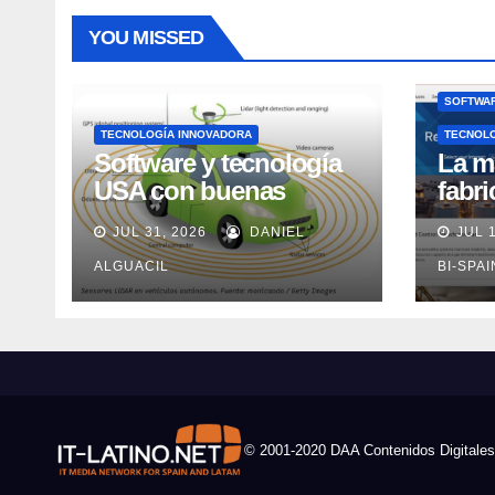
YOU MISSED
SOFTWAR
TECNOLOGÍA INNOVADORA
TECNOL
Software y tecnología
La m
USA con buenas
fabr
expectativas en ventas
pero
JUL 31, 2026
DANIEL
JUL 
en los próximos 2
adec
años, según Market
ALGUACIL
Rock
BI-SPA
Watch
© 2001-2020 DAA Contenidos Digitales