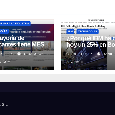
E PARA LA INDUSTRIA
OGÍAS
IBM
TECNOLOGÍAS
ayoría de
¿Por qué IBM ha 
icantes tiene MES
hoy un 25% en Bo
 no lo usa
15, 2026
REDACCIÓN
JUL 14, 2026
DANIE
uadamente, según
well Automation
IN.COM
ALGUACIL
, S.L.