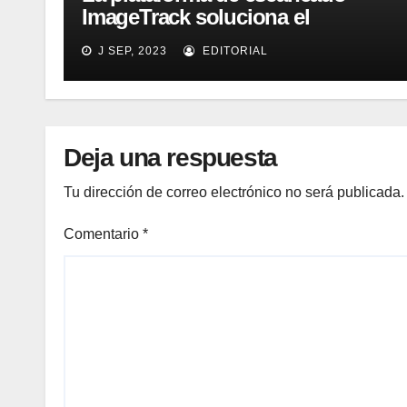
ImageTrack soluciona el
problema de costes y cuello de
J SEP, 2023
EDITORIAL
botella de los laboratorios
LabOne
Deja una respuesta
Tu dirección de correo electrónico no será publicada.
Comentario
*