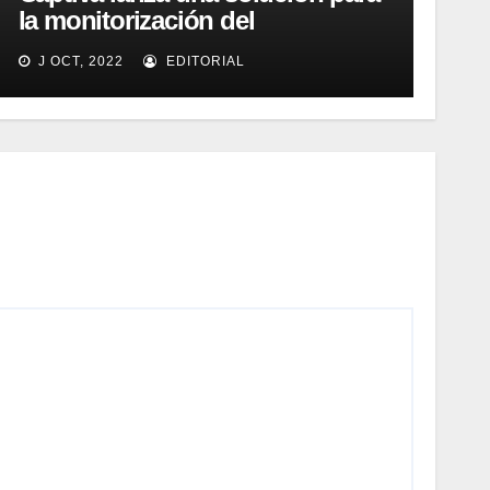
la monitorización del
rendimiento de sistemas de
J OCT, 2022
EDITORIAL
captura y ECM