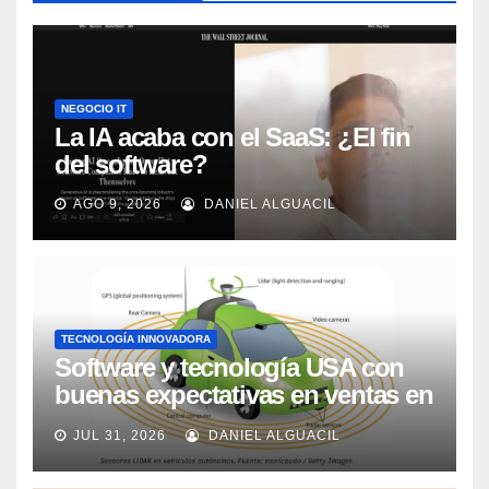
NEGOCIO IT
La IA acaba con el SaaS: ¿El fin
del software?
AGO 9, 2026
DANIEL ALGUACIL
TECNOLOGÍA INNOVADORA
Software y tecnología USA con
buenas expectativas en ventas en
los próximos 2 años, según
JUL 31, 2026
DANIEL ALGUACIL
Market Watch