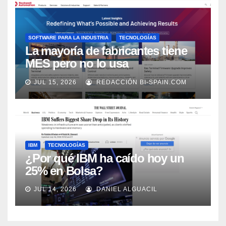
SOFTWARE PARA LA INDUSTRIA
TECNOLOGÍAS
La mayoría de fabricantes tiene
MES pero no lo usa
adecuadamente, según Rockwell
JUL 15, 2026
REDACCIÓN BI-SPAIN.COM
Automation
IBM
TECNOLOGÍAS
¿Por qué IBM ha caído hoy un
25% en Bolsa?
JUL 14, 2026
DANIEL ALGUACIL