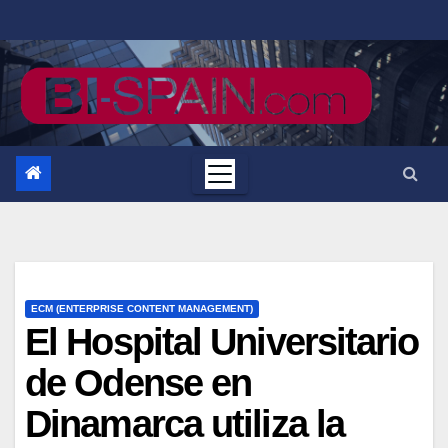
Saltar
al
contenido
ECM (ENTERPRISE CONTENT MANAGEMENT)
El Hospital Universitario
de Odense en
Dinamarca utiliza la