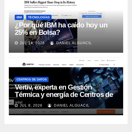
IBM
TECNOLOGÍAS
¿Por qué IBM ha caído hoy un
25% en Bolsa?
JUL 14, 2026
DANIEL ALGUACIL
CENTROS DE DATOS
Vertiv, experta en Gestión
Térmica y energía de Centros de
Datos, sigue su crecimiento
JUL 8, 2026
DANIEL ALGUACIL
imparable