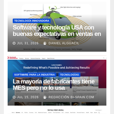
TECNOLOGÍA INNOVADORA
Software y tecnología USA con
buenas expectativas en ventas en
los próximos 2 años, según
JUL 31, 2026
DANIEL ALGUACIL
Market Watch
SOFTWARE PARA LA INDUSTRIA
TECNOLOGÍAS
La mayoría de fabricantes tiene
MES pero no lo usa
adecuadamente, según Rockwell
JUL 15, 2026
REDACCIÓN BI-SPAIN.COM
Automation