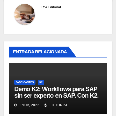
Por
Editorial
ENTRADA RELACIONADA
FABRICANTES
K2
Demo K2: Workflows para SAP
sin ser experto en SAP. Con K2.
Intro y demo. [Webinar en
J NOV, 2022
EDITORIAL
inglés]