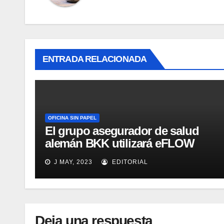
ENTRADA RELACIONADA
OFICINA SIN PAPEL
El grupo asegurador de salud
alemán BKK utilizará eFLOW
para gestionar 40.000
J MAY, 2023
EDITORIAL
documentos diarios
Deja una respuesta