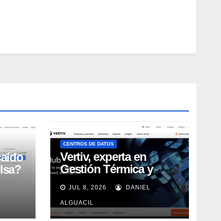
CENTROS DE DATOS
Vertiv, experta en
caído
Gestión Térmica y
lsa?
energía de Centros de
L
JUL 8, 2026
DANIEL
Datos, sigue su
crecimiento imparable
ALGUACIL