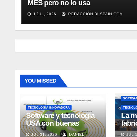
MES pero no lo usa
adecuadamente, según Rockwell
J JUL, 2026
REDACCIÓN BI-SPAIN.COM
Automation
YOU MISSED
SOFTWAR
TECNOLOGÍA INNOVADORA
TECNOL
Software y tecnología
La m
USA con buenas
fabr
expectativas en ventas
pero
JUL 31, 2026
DANIEL
JUL 