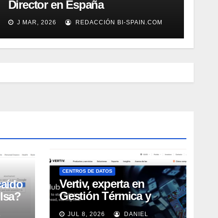
Director en España
J MAR, 2026
REDACCIÓN BI-SPAIN.COM
CENTROS DE DATOS
Vertiv, experta en
caído
Gestión Térmica y
lsa?
energía de Centros de
L
JUL 8, 2026
DANIEL