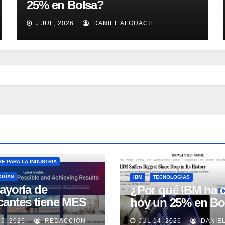
25% en Bolsa?
J JUL, 2026
DANIEL ALGUACIL
E PARA LA INDUSTRIA
OGÍAS
IBM
TECNOLOGÍAS
ayoría de
¿Por qué IBM ha 
icantes tiene MES
hoy un 25% en Bo
 no lo usa
15, 2026
REDACCIÓN
JUL 14, 2026
DANIE