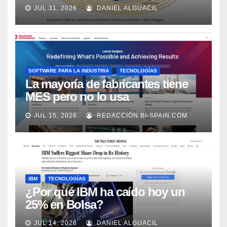
los próximos 2 años, según
JUL 31, 2026
DANIEL ALGUACIL
Market Watch
SOFTWARE PARA LA INDUSTRIA
TECNOLOGÍAS
La mayoría de fabricantes tiene
MES pero no lo usa
adecuadamente, según Rockwell
JUL 15, 2026
REDACCIÓN BI-SPAIN.COM
Automation
IBM
TECNOLOGÍAS
¿Por qué IBM ha caído hoy un
25% en Bolsa?
JUL 14, 2026
DANIEL ALGUACIL