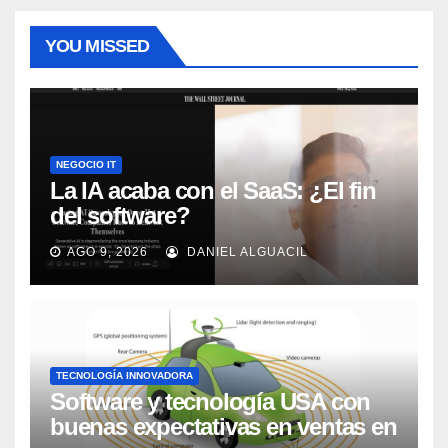
YOU MISSED
NEGOCIO IT
La IA acaba con el SaaS: ¿El fin
del software?
AGO 9, 2026
DANIEL ALGUACIL
TECNOLOGÍA INNOVADORA
Software y tecnología USA con
buenas expectativas en ventas en