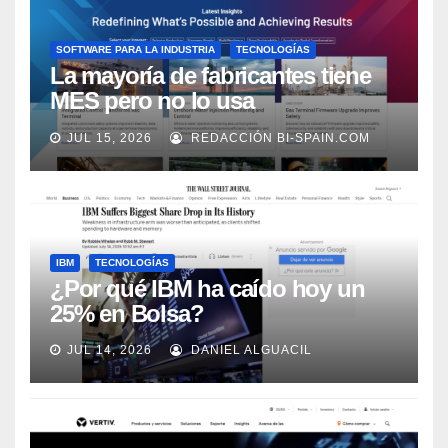
SOFTWARE PARA LA INDUSTRIA
TECNOLOGÍAS
La mayoría de fabricantes tiene
MES pero no lo usa
adecuadamente, según Rockwell
JUL 15, 2026
REDACCIÓN BI-SPAIN.COM
Automation
IBM
TECNOLOGÍAS
¿Por qué IBM ha caído hoy un
25% en Bolsa?
JUL 14, 2026
DANIEL ALGUACIL