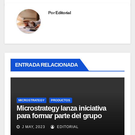
Por
Editorial
ENTRADA RELACIONADA
MICROSTRATEGY
PRODUCTOS
Microstrategy lanza iniciativa
para formar parte del grupo
MicroStrategy Business
J MAY, 2023
EDITORIAL
Intelligence Group en LinkedIn