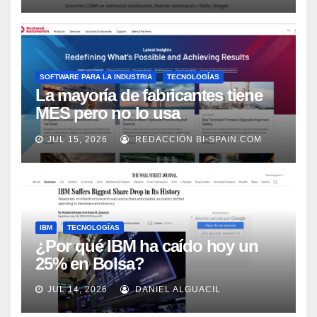
SOFTWARE PARA LA INDUSTRIA
TECNOLOGÍAS
La mayoría de fabricantes tiene
MES pero no lo usa
adecuadamente, según Rockwell
JUL 15, 2026
REDACCIÓN BI-SPAIN.COM
Automation
IBM
TECNOLOGÍAS
¿Por qué IBM ha caído hoy un
25% en Bolsa?
JUL 14, 2026
DANIEL ALGUACIL