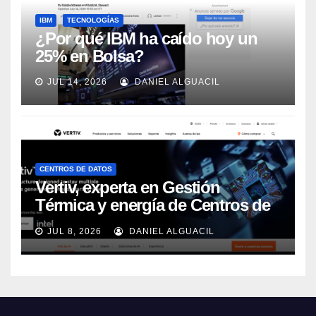
IBM
TECNOLOGÍAS
¿Por qué IBM ha caído hoy un
25% en Bolsa?
JUL 14, 2026
DANIEL ALGUACIL
CENTROS DE DATOS
Vertiv, experta en Gestión
Térmica y energía de Centros de
Datos, sigue su crecimiento
JUL 8, 2026
DANIEL ALGUACIL
imparable