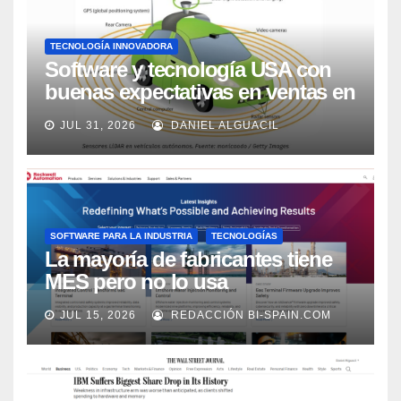
TECNOLOGÍA INNOVADORA
Software y tecnología USA con
buenas expectativas en ventas en
los próximos 2 años, según
JUL 31, 2026
DANIEL ALGUACIL
Market Watch
SOFTWARE PARA LA INDUSTRIA
TECNOLOGÍAS
La mayoría de fabricantes tiene
MES pero no lo usa
adecuadamente, según Rockwell
JUL 15, 2026
REDACCIÓN BI-SPAIN.COM
Automation