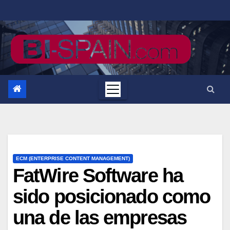
Saltar
al
contenido
ECM (ENTERPRISE CONTENT MANAGEMENT)
FatWire Software ha
sido posicionado como
una de las empresas