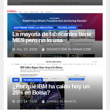
Market Watch
SOFTWARE PARA LA INDUSTRIA
TECNOLOGÍAS
La mayoría de fabricantes tiene
MES pero no lo usa
adecuadamente, según Rockwell
JUL 15, 2026
REDACCIÓN BI-SPAIN.COM
Automation
IBM
TECNOLOGÍAS
¿Por qué IBM ha caído hoy un
25% en Bolsa?
JUL 14, 2026
DANIEL ALGUACIL