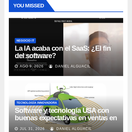
YOU MISSED
NEGOCIO IT
La IA acaba con el SaaS: ¿El fin
del software?
AGO 9, 2026
DANIEL ALGUACIL
TECNOLOGÍA INNOVADORA
Software y tecnología USA con
buenas expectativas en ventas en
los próximos 2 años, según
JUL 31, 2026
DANIEL ALGUACIL