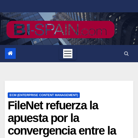
Saltar
al
contenido
ECM (ENTERPRISE CONTENT MANAGEMENT)
FileNet refuerza la
apuesta por la
convergencia entre la