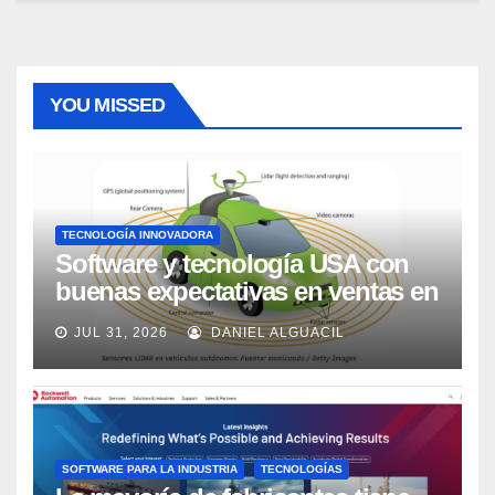
YOU MISSED
TECNOLOGÍA INNOVADORA
Software y tecnología USA con
buenas expectativas en ventas en
los próximos 2 años, según
JUL 31, 2026
DANIEL ALGUACIL
Market Watch
SOFTWARE PARA LA INDUSTRIA
TECNOLOGÍAS