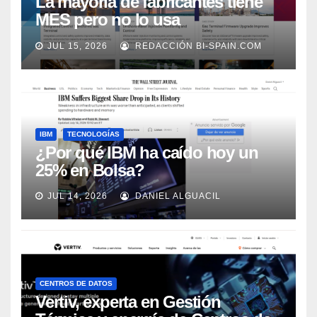
La mayoría de fabricantes tiene
MES pero no lo usa
adecuadamente, según Rockwell
JUL 15, 2026
REDACCIÓN BI-SPAIN.COM
Automation
IBM
TECNOLOGÍAS
¿Por qué IBM ha caído hoy un
25% en Bolsa?
JUL 14, 2026
DANIEL ALGUACIL
CENTROS DE DATOS
Vertiv, experta en Gestión