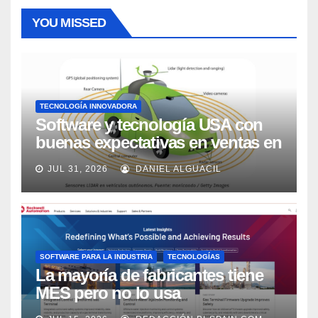
YOU MISSED
TECNOLOGÍA INNOVADORA
Software y tecnología USA con
buenas expectativas en ventas en
los próximos 2 años, según
JUL 31, 2026
DANIEL ALGUACIL
Market Watch
SOFTWARE PARA LA INDUSTRIA
TECNOLOGÍAS
La mayoría de fabricantes tiene
MES pero no lo usa
adecuadamente, según Rockwell