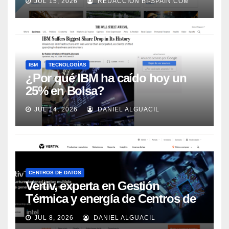
JUL 15, 2026
REDACCIÓN BI-SPAIN.COM
Automation
IBM
TECNOLOGÍAS
¿Por qué IBM ha caído hoy un
25% en Bolsa?
JUL 14, 2026
DANIEL ALGUACIL
CENTROS DE DATOS
Vertiv, experta en Gestión
Térmica y energía de Centros de
Datos, sigue su crecimiento
JUL 8, 2026
DANIEL ALGUACIL
imparable