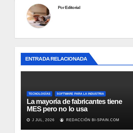
Por
Editorial
ENTRADA RELACIONADA
TECNOLOGÍAS
SOFTWARE PARA LA INDUSTRIA
La mayoría de fabricantes tiene
MES pero no lo usa
adecuadamente, según Rockwell
J JUL, 2026
REDACCIÓN BI-SPAIN.COM
Automation