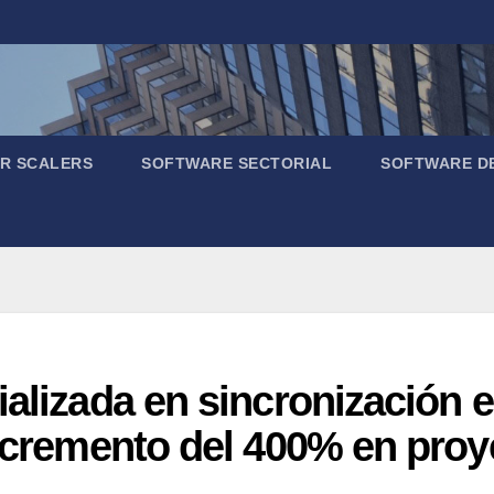
R SCALERS
SOFTWARE SECTORIAL
SOFTWARE D
ializada en sincronización e
incremento del 400% en proy