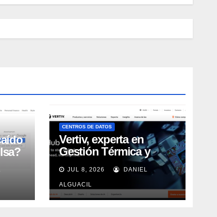
CENTROS DE DATOS
Vertiv, experta en
caído
Gestión Térmica y
lsa?
energía de Centros de
L
JUL 8, 2026
DANIEL
Datos, sigue su
crecimiento imparable
ALGUACIL