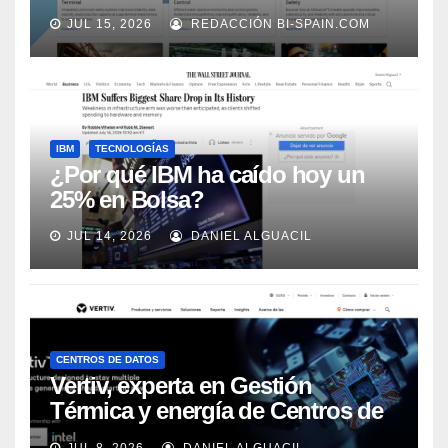
adecuadamente, según Rockwell
JUL 15, 2026
REDACCIÓN BI-SPAIN.COM
Automation
IBM
TECNOLOGÍAS
¿Por qué IBM ha caído hoy un
25% en Bolsa?
JUL 14, 2026
DANIEL ALGUACIL
CENTROS DE DATOS
Vertiv, experta en Gestión
Térmica y energía de Centros de
Datos, sigue su crecimiento
JUL 8, 2026
DANIEL ALGUACIL