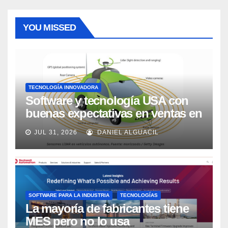
YOU MISSED
TECNOLOGÍA INNOVADORA
Software y tecnología USA con
buenas expectativas en ventas en
los próximos 2 años, según
JUL 31, 2026
DANIEL ALGUACIL
Market Watch
SOFTWARE PARA LA INDUSTRIA
TECNOLOGÍAS
La mayoría de fabricantes tiene
MES pero no lo usa