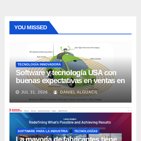
YOU MISSED
TECNOLOGÍA INNOVADORA
Software y tecnología USA con
buenas expectativas en ventas en
los próximos 2 años, según
JUL 31, 2026
DANIEL ALGUACIL
Market Watch
SOFTWARE PARA LA INDUSTRIA
TECNOLOGÍAS
La mayoría de fabricantes tiene