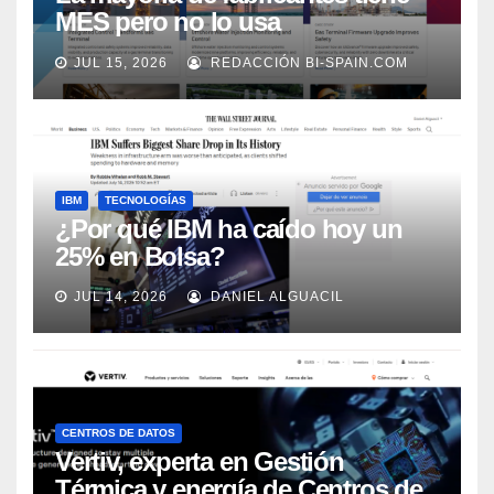
MES pero no lo usa
adecuadamente, según Rockwell
JUL 15, 2026
REDACCIÓN BI-SPAIN.COM
Automation
IBM
TECNOLOGÍAS
¿Por qué IBM ha caído hoy un
25% en Bolsa?
JUL 14, 2026
DANIEL ALGUACIL
CENTROS DE DATOS
Vertiv, experta en Gestión
Térmica y energía de Centros de