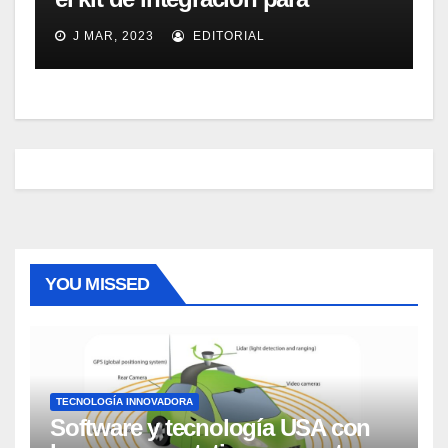
Micrososft Office SharePoint
J MAR, 2023
EDITORIAL
Server 2007
YOU MISSED
TECNOLOGÍA INNOVADORA
Software y tecnología USA con