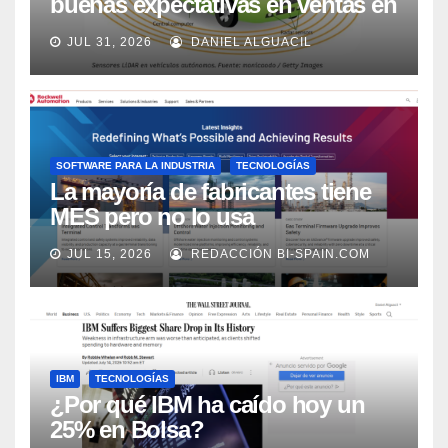
buenas expectativas en ventas en
los próximos 2 años, según
JUL 31, 2026
DANIEL ALGUACIL
Market Watch
SOFTWARE PARA LA INDUSTRIA
TECNOLOGÍAS
La mayoría de fabricantes tiene
MES pero no lo usa
adecuadamente, según Rockwell
JUL 15, 2026
REDACCIÓN BI-SPAIN.COM
Automation
IBM
TECNOLOGÍAS
¿Por qué IBM ha caído hoy un
25% en Bolsa?