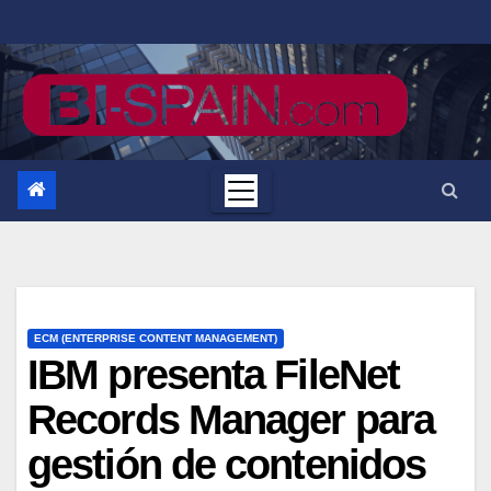
Saltar
al
contenido
ECM (ENTERPRISE CONTENT MANAGEMENT)
IBM presenta FileNet
Records Manager para
gestión de contenidos