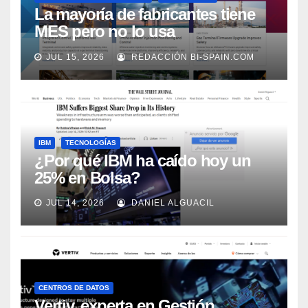
La mayoría de fabricantes tiene
MES pero no lo usa
adecuadamente, según Rockwell
JUL 15, 2026
REDACCIÓN BI-SPAIN.COM
Automation
IBM
TECNOLOGÍAS
¿Por qué IBM ha caído hoy un
25% en Bolsa?
JUL 14, 2026
DANIEL ALGUACIL
CENTROS DE DATOS
Vertiv, experta en Gestión