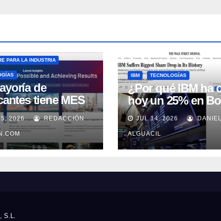
E PARA LA INDUSTRIA
OGÍAS
IBM
TECNOLOGÍAS
ayoría de
¿Por qué IBM ha 
icantes tiene MES
hoy un 25% en Bo
 no lo usa
15, 2026
REDACCIÓN
JUL 14, 2026
DANIE
uadamente, según
well Automation
IN.COM
ALGUACIL
, S.L.