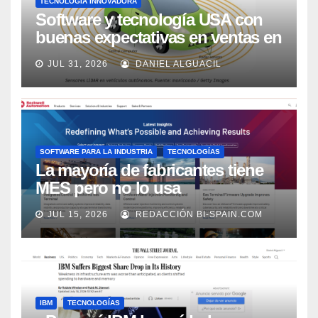
TECNOLOGÍA INNOVADORA
Software y tecnología USA con
buenas expectativas en ventas en
los próximos 2 años, según
JUL 31, 2026
DANIEL ALGUACIL
Market Watch
SOFTWARE PARA LA INDUSTRIA
TECNOLOGÍAS
La mayoría de fabricantes tiene
MES pero no lo usa
adecuadamente, según Rockwell
JUL 15, 2026
REDACCIÓN BI-SPAIN.COM
Automation
IBM
TECNOLOGÍAS