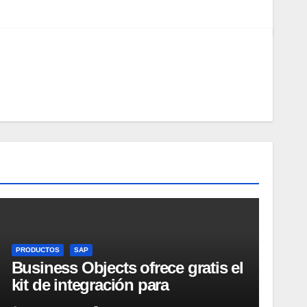
PRODUCTOS
SAP
Business Objects ofrece gratis el
kit de integración para
Micrososft Office SharePoint