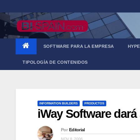
Saltar
al
contenido
SOFTWARE PARA LA EMPRESA
HYPE
TIPOLOGÍA DE CONTENIDOS
INFORMATION BUILDERS
PRODUCTOS
iWay Software dará 
Por
Editorial
NOV 8, 2006