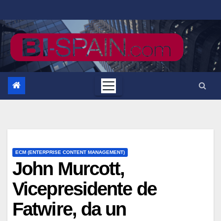
Saltar
al
contenido
ECM (ENTERPRISE CONTENT MANAGEMENT)
John Murcott,
Vicepresidente de
Fatwire, da un