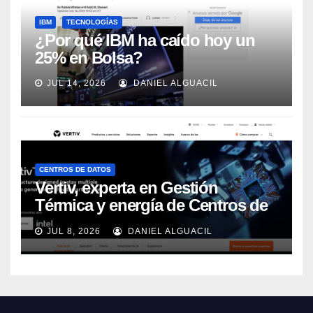
IBM
TECNOLOGÍAS
¿Por qué IBM ha caído hoy un
25% en Bolsa?
JUL 14, 2026
DANIEL ALGUACIL
CENTROS DE DATOS
Vertiv, experta en Gestión
Térmica y energía de Centros de
Datos, sigue su crecimiento
JUL 8, 2026
DANIEL ALGUACIL
imparable