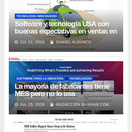
TECNOLOGÍA INNOVADORA
Software y tecnología USA con
buenas expectativas en ventas en
los próximos 2 años, según
JUL 31, 2026
DANIEL ALGUACIL
Market Watch
SOFTWARE PARA LA INDUSTRIA
TECNOLOGÍAS
La mayoría de fabricantes tiene
MES pero no lo usa
adecuadamente, según Rockwell
JUL 15, 2026
REDACCIÓN BI-SPAIN.COM
Automation