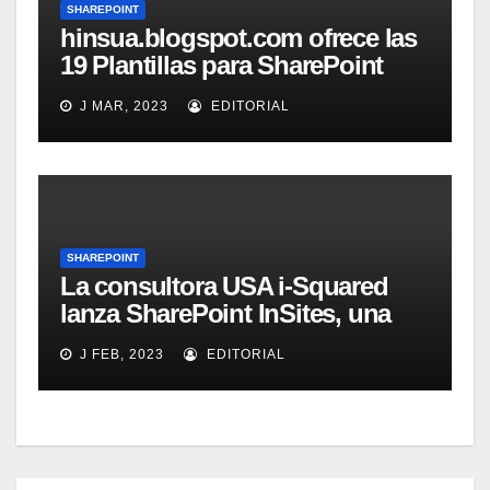
SHAREPOINT
hinsua.blogspot.com ofrece las
19 Plantillas para SharePoint
2010
J MAR, 2023
EDITORIAL
SHAREPOINT
La consultora USA i-Squared
lanza SharePoint InSites, una
herramienta para que los
J FEB, 2023
EDITORIAL
usuarios de una organización
aprendan a sacar el mayor
provecho de SharePoint