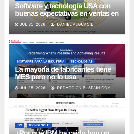
Software y tecnología USA con
buenas expectativas en ventas en
los próximos 2 años, según
JUL 31, 2026
DANIEL ALGUACIL
Market Watch
SOFTWARE PARA LA INDUSTRIA
TECNOLOGÍAS
La mayoría de fabricantes tiene
MES pero no lo usa
adecuadamente, según Rockwell
JUL 15, 2026
REDACCIÓN BI-SPAIN.COM
Automation
IBM
TECNOLOGÍAS
¿Por qué IBM ha caído hoy un