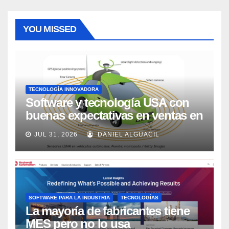
YOU MISSED
TECNOLOGÍA INNOVADORA
Software y tecnología USA con
buenas expectativas en ventas en
los próximos 2 años, según
JUL 31, 2026
DANIEL ALGUACIL
Market Watch
SOFTWARE PARA LA INDUSTRIA
TECNOLOGÍAS
La mayoría de fabricantes tiene
MES pero no lo usa