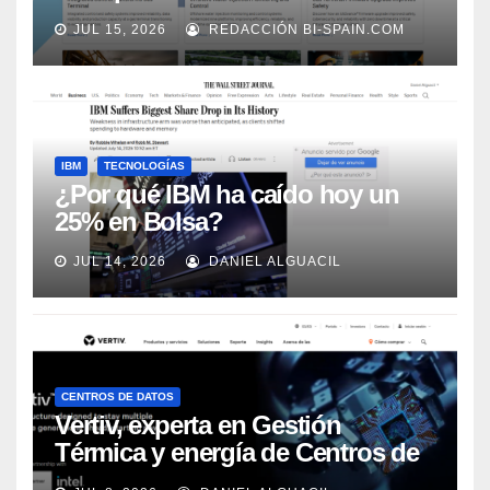
adecuadamente, según Rockwell
JUL 15, 2026
REDACCIÓN BI-SPAIN.COM
Automation
IBM
TECNOLOGÍAS
¿Por qué IBM ha caído hoy un
25% en Bolsa?
JUL 14, 2026
DANIEL ALGUACIL
CENTROS DE DATOS
Vertiv, experta en Gestión
Térmica y energía de Centros de
Datos, sigue su crecimiento