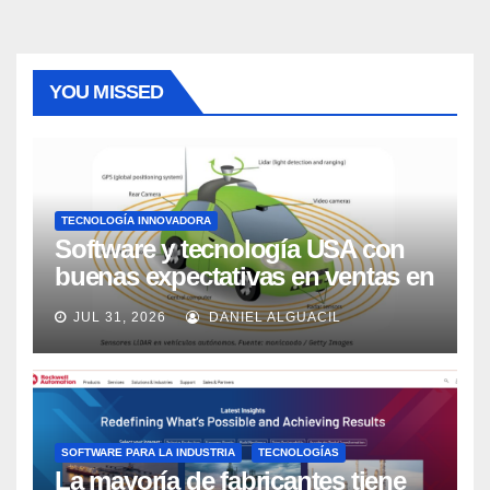
YOU MISSED
TECNOLOGÍA INNOVADORA
Software y tecnología USA con
buenas expectativas en ventas en
los próximos 2 años, según
JUL 31, 2026
DANIEL ALGUACIL
Market Watch
SOFTWARE PARA LA INDUSTRIA
TECNOLOGÍAS
La mayoría de fabricantes tiene