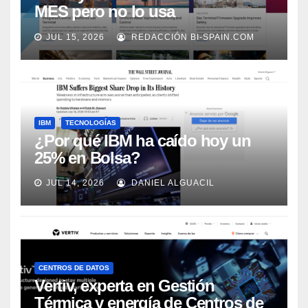
MES pero no lo usa
adecuadamente, según Rockwell
JUL 15, 2026
REDACCIÓN BI-SPAIN.COM
Automation
IBM
TECNOLOGÍAS
¿Por qué IBM ha caído hoy un
25% en Bolsa?
JUL 14, 2026
DANIEL ALGUACIL
CENTROS DE DATOS
Vertiv, experta en Gestión
Térmica y energía de Centros de