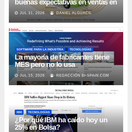
buenas expectativas en ventas en
los próximos 2 años, según
JUL 31, 2026
DANIEL ALGUACIL
Market Watch
SOFTWARE PARA LA INDUSTRIA
TECNOLOGÍAS
La mayoría de fabricantes tiene
MES pero no lo usa
adecuadamente, según Rockwell
JUL 15, 2026
REDACCIÓN BI-SPAIN.COM
Automation
IBM
TECNOLOGÍAS
¿Por qué IBM ha caído hoy un
25% en Bolsa?