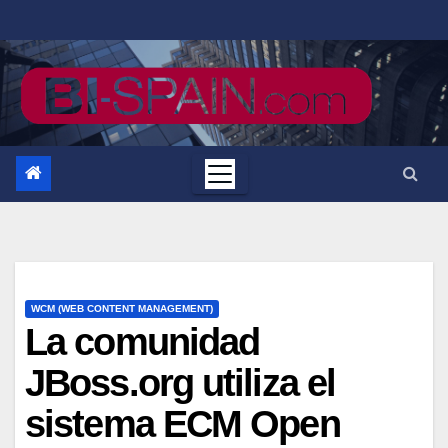
Saltar
al
contenido
WCM (WEB CONTENT MANAGEMENT)
La comunidad
JBoss.org utiliza el
sistema ECM Open