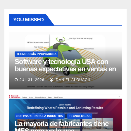
YOU MISSED
TECNOLOGÍA INNOVADORA
Software y tecnología USA con
buenas expectativas en ventas en
los próximos 2 años, según
JUL 31, 2026
DANIEL ALGUACIL
Market Watch
SOFTWARE PARA LA INDUSTRIA
TECNOLOGÍAS
La mayoría de fabricantes tiene
MES pero no lo usa