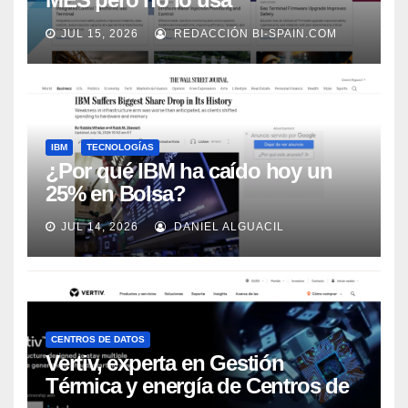
adecuadamente, según Rockwell
JUL 15, 2026
REDACCIÓN BI-SPAIN.COM
Automation
IBM
TECNOLOGÍAS
¿Por qué IBM ha caído hoy un
25% en Bolsa?
JUL 14, 2026
DANIEL ALGUACIL
CENTROS DE DATOS
Vertiv, experta en Gestión
Térmica y energía de Centros de