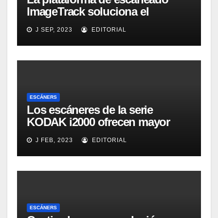
ImageTrack soluciona el
problema de costes y cuello de
J SEP, 2023
EDITORIAL
botella de los laboratorios
LabOne
ESCÁNERS
Los escáneres de la serie
KODAK i2000 ofrecen mayor
eficacia, productividad y
J FEB, 2023
EDITORIAL
colaboración en la oficina
ESCÁNERS