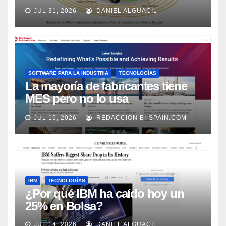
los próximos 2 años, según
JUL 31, 2026
DANIEL ALGUACIL
Market Watch
SOFTWARE PARA LA INDUSTRIA
TECNOLOGÍAS
La mayoría de fabricantes tiene
MES pero no lo usa
adecuadamente, según Rockwell
JUL 15, 2026
REDACCIÓN BI-SPAIN.COM
Automation
IBM
TECNOLOGÍAS
¿Por qué IBM ha caído hoy un
25% en Bolsa?
JUL 14, 2026
DANIEL ALGUACIL