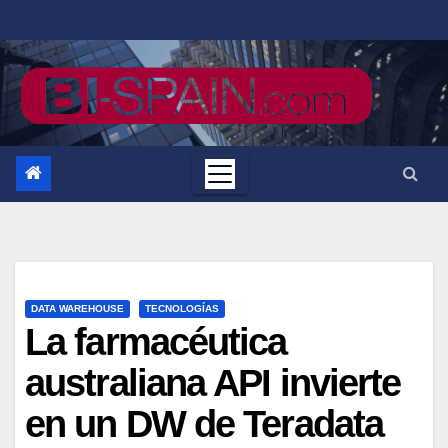
Saltar
al
contenido
DATA WAREHOUSE
TECNOLOGÍAS
La farmacéutica
australiana API invierte
en un DW de Teradata