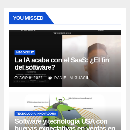
YOU MISSED
NEGOCIO IT
La IA acaba con el SaaS: ¿El fin
del software?
AGO 9, 2026
DANIEL ALGUACIL
TECNOLOGÍA INNOVADORA
Software y tecnología USA con
buenas expectativas en ventas en