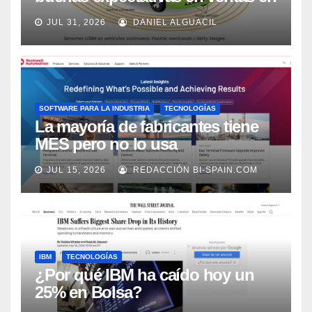
los próximos 2 años, según
JUL 31, 2026
DANIEL ALGUACIL
Market Watch
SOFTWARE PARA LA INDUSTRIA
TECNOLOGÍAS
La mayoría de fabricantes tiene
MES pero no lo usa
adecuadamente, según Rockwell
JUL 15, 2026
REDACCIÓN BI-SPAIN.COM
Automation
IBM
TECNOLOGÍAS
¿Por qué IBM ha caído hoy un
25% en Bolsa?