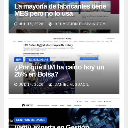
La mayoría de fabricantes tiene
MES pero no lo usa
adecuadamente, según Rockwell
JUL 15, 2026
REDACCIÓN BI-SPAIN.COM
Automation
IBM
TECNOLOGÍAS
¿Por qué IBM ha caído hoy un
25% en Bolsa?
JUL 14, 2026
DANIEL ALGUACIL
CENTROS DE DATOS
Vertiv, experta en Gestión