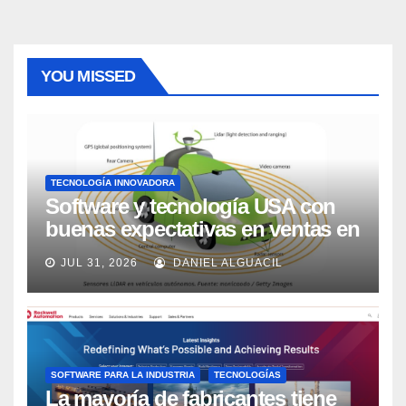
YOU MISSED
TECNOLOGÍA INNOVADORA
Software y tecnología USA con
buenas expectativas en ventas en
los próximos 2 años, según
JUL 31, 2026
DANIEL ALGUACIL
Market Watch
SOFTWARE PARA LA INDUSTRIA
TECNOLOGÍAS
La mayoría de fabricantes tiene