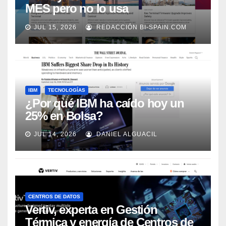
MES pero no lo usa
adecuadamente, según Rockwell
JUL 15, 2026
REDACCIÓN BI-SPAIN.COM
Automation
IBM
TECNOLOGÍAS
¿Por qué IBM ha caído hoy un
25% en Bolsa?
JUL 14, 2026
DANIEL ALGUACIL
CENTROS DE DATOS
Vertiv, experta en Gestión
Térmica y energía de Centros de