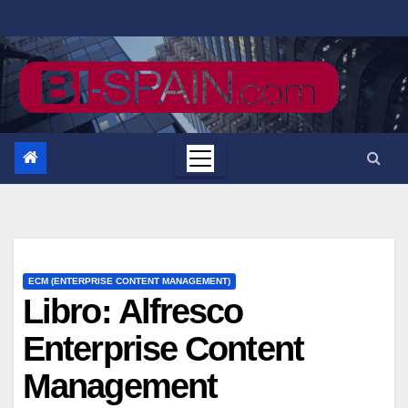
Saltar
al
contenido
ECM (ENTERPRISE CONTENT MANAGEMENT)
Libro: Alfresco
Enterprise Content
Management