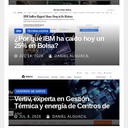
IBM
TECNOLOGÍAS
¿Por qué IBM ha caído hoy un
25% en Bolsa?
JUL 14, 2026
DANIEL ALGUACIL
CENTROS DE DATOS
Vertiv, experta en Gestión
Térmica y energía de Centros de
Datos, sigue su crecimiento
JUL 8, 2026
DANIEL ALGUACIL
imparable