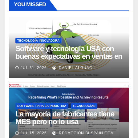
YOU MISSED
TECNOLOGÍA INNOVADORA
Software y tecnología USA con
buenas expectativas en ventas en
los próximos 2 años, según
JUL 31, 2026
DANIEL ALGUACIL
Market Watch
SOFTWARE PARA LA INDUSTRIA
TECNOLOGÍAS
La mayoría de fabricantes tiene
MES pero no lo usa
adecuadamente, según Rockwell
JUL 15, 2026
REDACCIÓN BI-SPAIN.COM
Automation